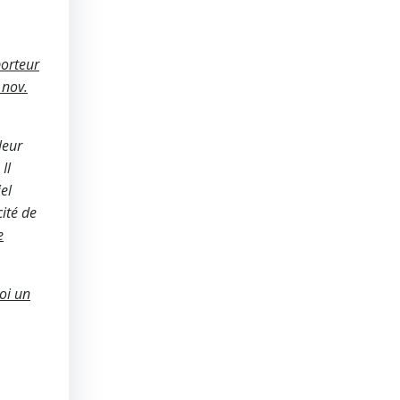
porteur
 nov.
leur
 Il
el
cité de
e
soi un