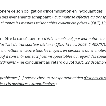
onéré de son obligation d’indemnisation en invoquant des
mme des évènements échappant «
à la
maîtrise effective du trans
si toutes les mesures raisonnables avaient été prises
» (
CJUE, 19
ent être la conséquence «
d’évènements qui, par leur nature ou 
’activité du transporteur aérien
» (
CJUE, 19 nov. 2009, C-402/07
).
 en mettant en œuvre tous les moyens en personnel ou en matéri
sauf à consentir des sacrifices insupportables au regard des capa
ordinaires
» ne conduisent au retard du vol (
CJUE, 22 décembr
 problèmes […] relevée chez un transporteur aérien
n’est pas en 
e « circonstances extraordinaires
»