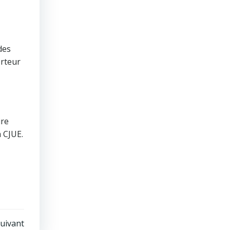
des
orteur
ire
a CJUE.
uivant